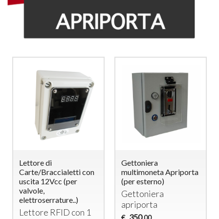
Lettore di
Gettoniera
Carte/Braccialetti con
multimoneta Apriporta
uscita 12Vcc (per
(per esterno)
valvole,
Gettoniera
elettroserrature..)
apriporta
Lettore
RFID
con 1
350
€
,00