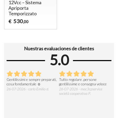
12Vcc – Sistema
Apriporta
Temporizzato
530
€
,00
Nuestras evaluaciones de clientes
5.0
Gentilissimi e sempre preparati,
Tutto regolare .persone
AZI
cosa fondamentale ☺️
gentilissime e consegna veloce
DE
ESP
26-07-2026 - carlo Emilio d.
26-07-2026 - mac3cpservice
società cooperativa P.
23-0