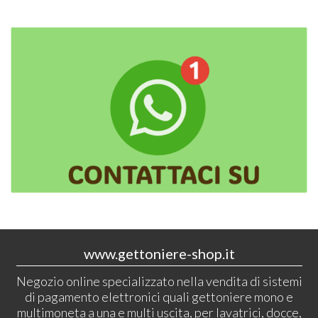
www.gettoniere-shop.it
Negozio online specializzato nella vendita di sistemi
di pagamento elettronici quali gettoniere mono e
multimoneta a una e multi uscita, per lavatrici, docce,