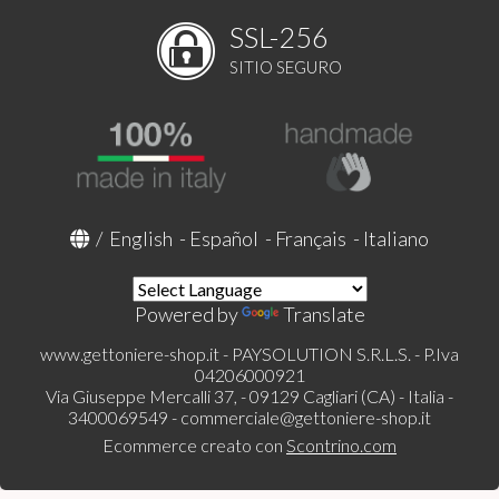
SSL-256
SITIO SEGURO
/
English
-
Español
-
Français
-
Italiano
Powered by
Translate
www.gettoniere-shop.it - PAYSOLUTION S.R.L.S. - P.Iva
04206000921
Via Giuseppe Mercalli 37, - 09129 Cagliari (CA) - Italia -
3400069549 -
commerciale@gettoniere-shop.it
Ecommerce creato con
Scontrino.com