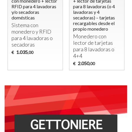
con monedero + lector
+ lector de tarjetas
RFID para 4 lavadoras
para 8 lavadoras (o 4
y/o secadoras
lavadoras y 4
domésticas
secadoras) – tarjetas
recargables desde el
Sistema con
propio monedero
monedero y
RFID
Monedero con
para 4 lavadoras o
lector de tarjetas
secadoras
para 8 lavadoras o
1.035
€
,00
4+4
2.050
€
,00