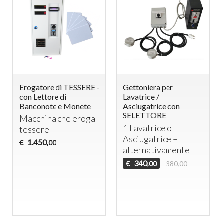
Erogatore di TESSERE -
Gettoniera per
con Lettore di
Lavatrice /
Banconote e Monete
Asciugatrice con
SELETTORE
Macchina che eroga
1 Lavatrice o
tessere
Asciugatrice –
1.450
€
,00
alternativamente
340
€
380,00
,00