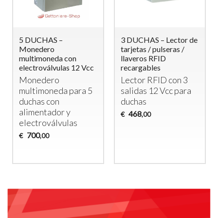
UCHAS –
3 DUCHAS – Lector de
2 DUCH
edero
tarjetas / pulseras /
Monede
timoneda con
llaveros RFID
Multimo
troválvulas 12 Vcc
recargables
Tempori
Electrov
nedero
Lector
RFID
con 3
Moned
timoneda para 5
salidas 12 Vcc para
Tempori
has con
duchas
Duchas
mentador y
468
€
,00
ctroválvulas
438
€
,0
00
,00