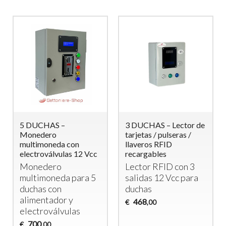
de
2 DUCHAS –
Gettoniera per 8
Monedero
Lavatrici (o 4 Lavatrici
Multimoneda con
e 4 Asciugatrici)
Temporizador y
Gettoniera a
Electroválvulas
Monete per 8
Monedero
Lavatrici o
Temporizado para 2
Asciugatrici –
Duchas
Controllo
438
Indipendente
€
,00
1.950
€