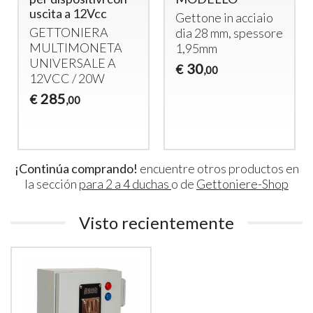
CC y Función Pausa
Gettone in acciaio
– Control para 1
dia 28 mm, spessore
Ducha
1,95mm
Temporizador
30
€
,00
Multimoneda para
Ducha con Pausa –
Listo para Usar
305
€
,00
¡Continúa comprando!
encuentre otros productos en
la sección
para 2 a 4 duchas
o de
Gettoniere-Shop
Visto recientemente