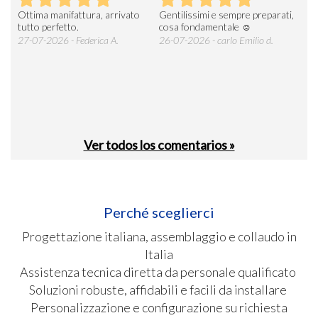
to
Gentilissimi e sempre preparati,
Tutto regolare .persone
A
cosa fondamentale ☺️
gentilissime e consegna veloce
D
E
26-07-2026 - carlo Emilio d.
26-07-2026 - mac3cpservice
società cooperativa P.
2
Ver todos los comentarios »
Perché sceglierci
Progettazione italiana, assemblaggio e collaudo in
Italia
Assistenza tecnica diretta da personale qualificato
Soluzioni robuste, affidabili e facili da installare
Personalizzazione e configurazione su richiesta