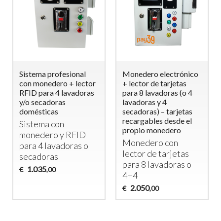
ónico
Monedero Electrónico
Gettoniera
as
para Lavadora
multimoneta per
(o 4
Doméstica (Máx.
Lavaggio e Asciugatu
1900W) – Ideal para
cavalli
etas
B&B y
Legge monete da €
e el
Establecimientos de
0,1..0,2..0,5..1..2
o
Alojamiento
430
€
,00
Monedero
tas
Electrónico para
s o
Lavadora
290
€
,00