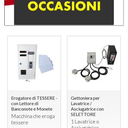
 per
Distributore Capsule
Erogatore di T
Caffè NESPRESSO /
con Lettore di
ce con
BORBONE con
Banconote e M
RE
Gettoniera elettronica
Macchina che
e lettore di tessere
ce o
tessere
ricaricabili
ice –