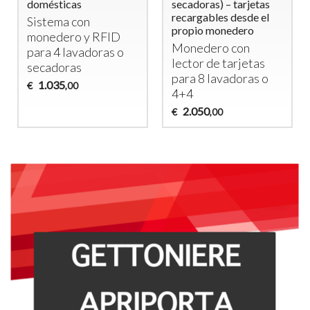
domésticas
secadoras) – tarjetas
recargables desde el
Sistema con
propio monedero
monedero y
RFID
Monedero con
para 4 lavadoras o
lector de tarjetas
secadoras
para 8 lavadoras o
1.035
€
,00
4+4
2.050
€
,00