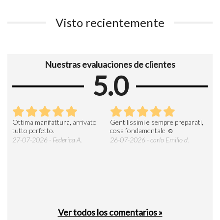
Visto recientemente
Nuestras evaluaciones de clientes
5.0
Ottima manifattura, arrivato
Gentilissimi e sempre preparati,
Tut
e
tutto perfetto.
cosa fondamentale ☺️
gent
alle
27-07-2026 - Federica A.
26-07-2026 - carlo Emilio d.
26-
soci
Ver todos los comentarios »