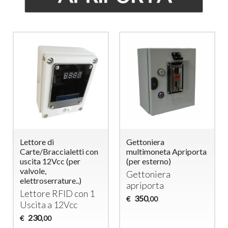
Lettore di
Gettoniera
Carte/Braccialetti con
multimoneta Apriporta
uscita 12Vcc (per
(per esterno)
valvole,
Gettoniera
elettroserrature..)
apriporta
Lettore
RFID
con 1
350
€
,00
Uscita a 12Vcc
230
€
,00