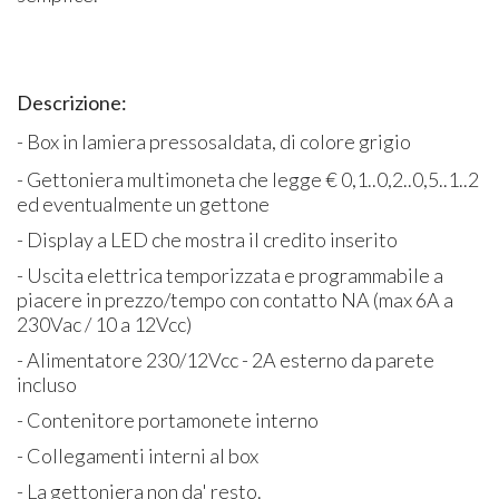
Descrizione:
- Box in lamiera pressosaldata, di colore grigio
- Gettoniera multimoneta che legge € 0,1..0,2..0,5..1..2
ed eventualmente un gettone
- Display a LED che mostra il credito inserito
- Uscita elettrica temporizzata e programmabile a
piacere in prezzo/tempo con contatto NA (max 6A a
230Vac / 10 a 12Vcc)
- Alimentatore 230/12Vcc - 2A esterno da parete
incluso
- Contenitore portamonete interno
- Collegamenti interni al box
- La gettoniera non da' resto.