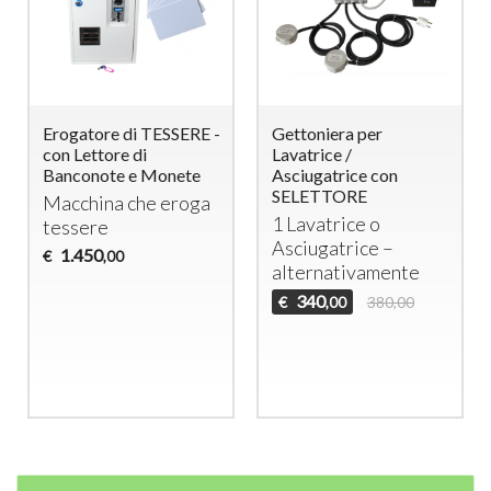
Erogatore di TESSERE -
Gettoniera per
con Lettore di
Lavatrice /
Banconote e Monete
Asciugatrice con
SELETTORE
Macchina che eroga
1 Lavatrice o
tessere
Asciugatrice –
1.450
€
,00
alternativamente
340
€
380,00
,00