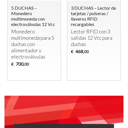
5 DUCHAS –
3 DUCHAS – Lector de
Monedero
tarjetas / pulseras /
multimoneda con
llaveros RFID
electroválvulas 12 Vcc
recargables
Monedero
Lector
RFID
con 3
multimoneda para 5
salidas 12 Vcc para
duchas con
duchas
alimentador y
468
€
,00
electroválvulas
700
€
,00