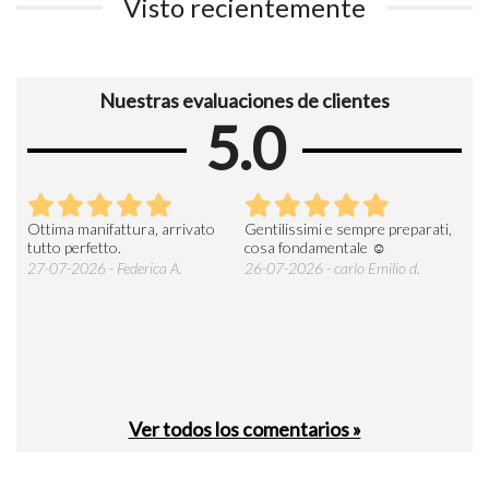
Visto recientemente
Nuestras evaluaciones de clientes
5.0
Ottima manifattura, arrivato
Gentilissimi e sempre preparati,
Tut
e
tutto perfetto.
cosa fondamentale ☺️
gent
alle
27-07-2026 - Federica A.
26-07-2026 - carlo Emilio d.
26-
soci
Ver todos los comentarios »