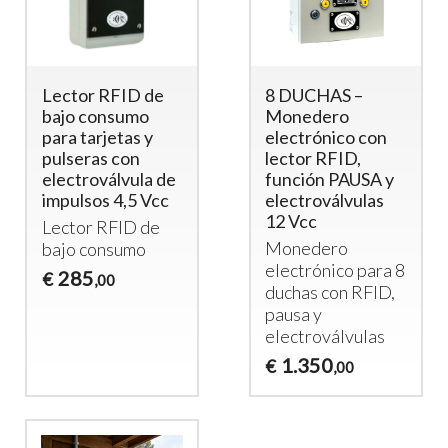
Lector RFID de
8 DUCHAS –
bajo consumo
Monedero
para tarjetas y
electrónico con
pulseras con
lector RFID,
electroválvula de
función PAUSA y
impulsos 4,5 Vcc
electroválvulas
12 Vcc
Lector
RFID
de
Monedero
bajo consumo
electrónico para 8
285
€
,00
duchas con
RFID
,
pausa y
electroválvulas
1.350
€
,00