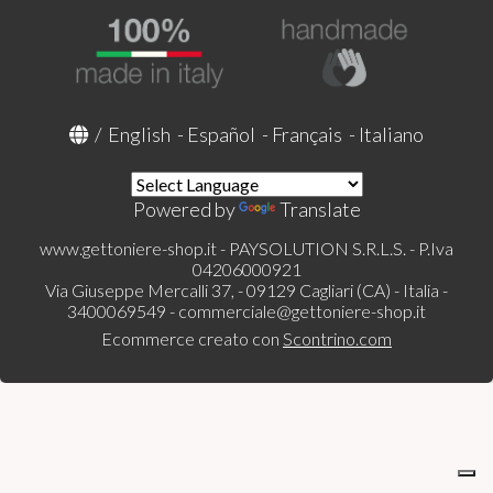
/
English
-
Español
-
Français
-
Italiano
Powered by
Translate
www.gettoniere-shop.it - PAYSOLUTION S.R.L.S. - P.Iva
04206000921
Via Giuseppe Mercalli 37, - 09129 Cagliari (CA) - Italia -
3400069549 -
commerciale@gettoniere-shop.it
Ecommerce creato con
Scontrino.com