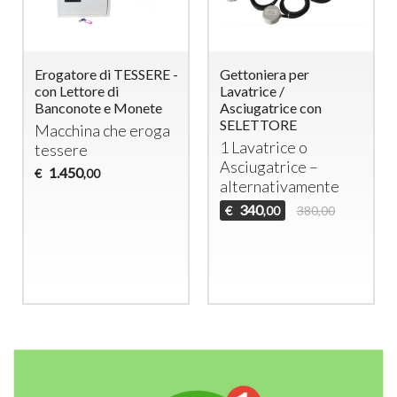
Erogatore di TESSERE -
Gettoniera per
con Lettore di
Lavatrice /
Banconote e Monete
Asciugatrice con
SELETTORE
Macchina che eroga
1 Lavatrice o
tessere
Asciugatrice –
1.450
€
,00
alternativamente
340
€
380,00
,00