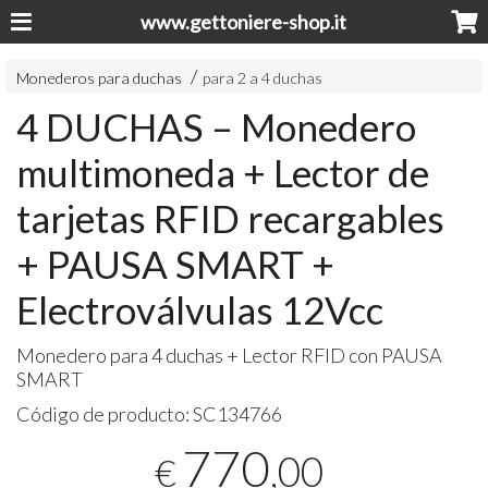
www.gettoniere-shop.it
Monederos para duchas
para 2 a 4 duchas
4 DUCHAS – Monedero
multimoneda + Lector de
tarjetas RFID recargables
+ PAUSA SMART +
Electroválvulas 12Vcc
Monedero para 4 duchas + Lector
RFID
con
PAUSA
SMART
Código de producto:
SC134766
770
,00
€