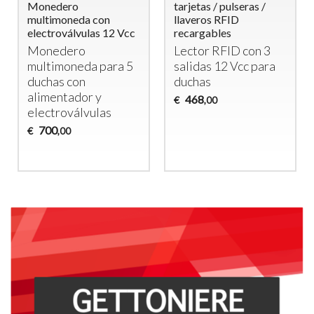
tarjetas / pulseras /
Monedero
a con
llaveros RFID
Multimoneda c
ulas 12 Vcc
recargables
Temporizador y
Electroválvulas
o
Lector
RFID
con 3
Monedero
da para 5
salidas 12 Vcc para
Temporizado 
n
duchas
Duchas
or y
468
€
,00
lvulas
438
€
,00