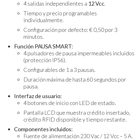
4 salidas independientes a
12 Vcc
.
Tiempo y precio programables
individualmente.
Configuración por defecto: € 0,50 por 3
minutos.
Función PAUSA SMART:
4 pulsadores de pausa impermeables incluidos
(protección IP56).
Configurables de 1 a 3 pausas.
Duración máxima de hasta 60 segundos por
pausa.
Interfaz de usuario:
4 botones de inicio con LED de estado.
Pantalla LCD que muestra crédito insertado,
crédito RFID disponible y tiempo restante.
Componentes incluidos:
Fuente de alimentación 230 Vac / 12 Vcc – 5 A.