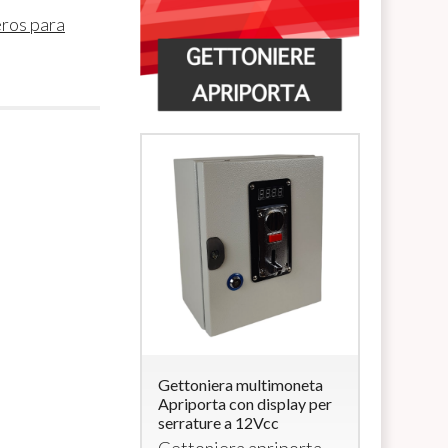
ros para
ra multimoneta
Gettoniera multimoneta
Lettore di
a con
Apriporta con display per
Carte/Brac
rratura (per
serrature a 12Vcc
uscita 12V
elettroserr
Gettoniera apriporta