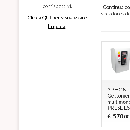
corrispettivi.
¡Continúa c
secadores de
Clicca QUI per visualizzare
la guida
.
3 PHON -
Gettonie
multimon
PRESE E
570
€
,00