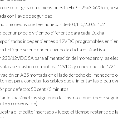
rro de color gris con dimensiones LxHxP = 25x30x20 cm, pes
ada con llave de seguridad
ultimonedas que lee monedas de € 0,1..0,2..0,5..1..2
blecer un precio y tiempo diferente para cada Ducha
temporizadas independientes a 12VDC programables en tie
con LED que se encienden cuando la ducha está activa
r 230/12VDC 5A para alimentación del monedero y las ele
álvulas de plástico con bobina 12VDC y conexiones de 1/2" i
rivación en ABS montada en el lado derecho del monedero 
ternos para conectar los cables que alimentan las electrov
n por defecto: 50 cent / 3 minutos.
iar los parámetros siguiendo las instrucciones (debe segui
nte y conservarse)
muestra el crédito insertado y luego el tiempo restante de l
da.