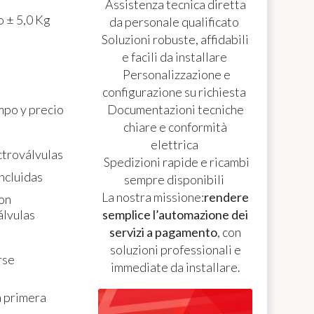
Assistenza tecnica diretta
o ± 5,0 Kg
da personale qualificato
Soluzioni robuste, affidabili
e facili da installare
Personalizzazione e
configurazione su richiesta
mpo y precio
Documentazioni tecniche
chiare e conformità
elettrica
ctroválvulas
Spedizioni rapide e ricambi
ncluidas
sempre disponibili
La nostra missione:
rendere
con
álvulas
semplice l’automazione dei
servizi a pagamento
, con
soluzioni professionali e
rse
immediate da installare.
a primera