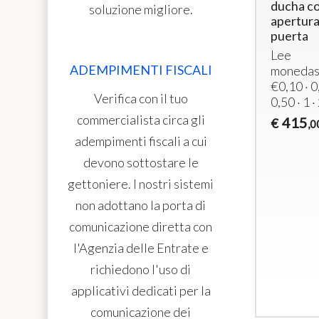
Temporizador
monedas y
ducha c
soluzione migliore.
Electrónico
RFID
apertura
para
recargable
puerta
Secadores
Controlador
Lee
..2
en
ADEMPIMENTI FISCALI
2 duchas –
moneda
Autoservicio
Monedas +
€0,10 · 0
Verifica con il tuo
Monedero
RFID
0,50 · 1 ·
para
recargable
commercialista circa gli
415
€
,0
Secador
438
€
,00
adempimenti fiscali a cui
Multimoneda
con
devono sottostare le
Temporizador
gettoniere. I nostri sistemi
y Display
non adottano la porta di
LED
comunicazione diretta con
310
€
,00
l'Agenzia delle Entrate e
richiedono l'uso di
applicativi dedicati per la
comunicazione dei