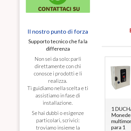
Il nostro punto di forza
Supporto tecnico che fa la
differenza
Non sei da solo: parli
direttamente con chi
conosce i prodotti e li
realizza.
Ti guidiamo nella scelta e ti
assistiamo in fase di
installazione.
Monedero
Controlador
1 DUCH
Se hai dubbi o esigenze
Multimoneda
electrónico
Monede
particolari, scrivici:
para
para 2
multimo
Secador –
duchas con
para 1
troviamo insieme la