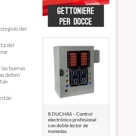
otegido del
cta del
onar
 las buenas
las deben
stán
están
 Lettore di
8 DUCHAS – Control
5 DUCHAS
accialetti
electrónico profesional
multimon
con doble lector de
electrovál
e
RFID
con 4
monedas
Monede
a 12Vcc (per