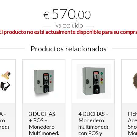
Lector
RFID
para ducha
docce)
570
con salida 12Vcc
,00
€
498
€
,00
220
€
,00
Iva excluido
El producto no está actualmente disponible para su compra
Productos relacionados
A –
3 DUCHAS
4 DUCHAS –
Fic
ro
+ POS –
Monedero
Ace
neda
Monedero
multimoneda
Sho
Multimoneda
con POS y
Mo