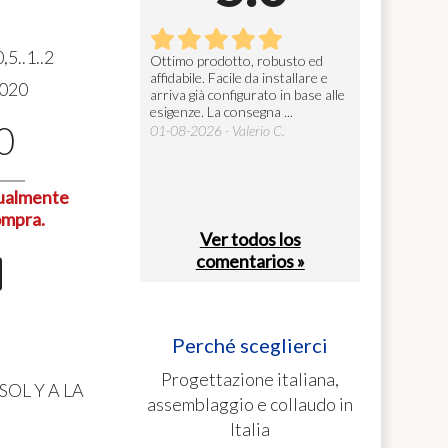
,5..1..2
gettoniera
Ottimo prodotto, robusto ed
Ottima manifatt
affidabile. Facile da installare e
tutto perfetto.
26 - Alberto B.
020
arriva già configurato in base alle
27-07-2026 - Fed
esigenze. La consegna ...
0
01-08-2026 - Valerio C.
tualmente
ompra.
Ver todos los
comentarios »
Perché sceglierci
Progettazione italiana,
OL Y A LA
assemblaggio e collaudo in
Italia