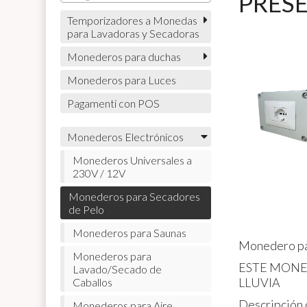
PRESE
Temporizadores a Monedas
para Lavadoras y Secadoras
Monederos para duchas
Monederos para Luces
Pagamenti con POS
Monederos Electrónicos
Monederos Universales a
230V / 12V
Monederos para Secadores
de Pelo
Monederos para Saunas
Monedero par
Monederos para
ESTE MONE
Lavado/Secado de
LLUVIA
Caballos
Descripción 
Monederos para Aire