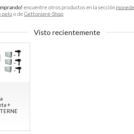
omprando!
encuentre otros productos en la sección
monede
 pelo
o de
Gettoniere-Shop
Visto recientemente
ra
eta +
STERNE
Gettoniera multimoneta
Gettonie
per 2 porte
Apriport
(elettroserrature)
Elettrose
esterni)
Gettoniera euro per 2