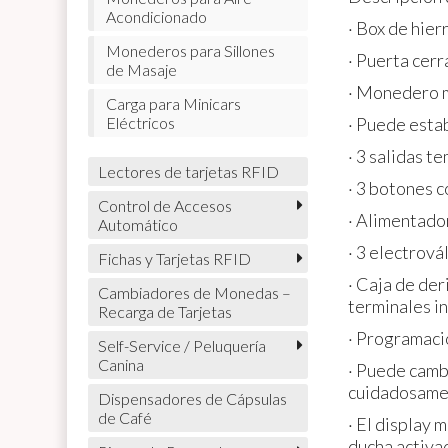
Acondicionado
· Box de hie
Monederos para Sillones
· Puerta cerr
de Masaje
· Monedero m
Carga para Minicars
· Puede esta
Eléctricos
· 3 salidas 
Lectores de tarjetas RFID
· 3 botones 
Control de Accesos
· Alimentado
Automático
· 3 electrov
Fichas y Tarjetas RFID
· Caja de de
Cambiadores de Monedas –
terminales in
Recarga de Tarjetas
· Programació
Self-Service / Peluquería
Canina
· Puede camb
cuidadosame
Dispensadores de Cápsulas
de Café
· El display 
ducha activa