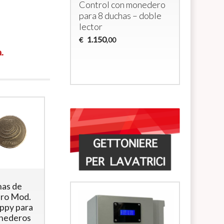
Control con monedero
multimon
para 8 duchas – doble
duchas c
lector
y electro
1.150
€
,00
700
€
,00
.
has de
1 DUCHA –
Mostrina
ro Mod.
Monedero
Fronte e
ppy para
multimoneda
Retro per
nederos
con lector
gettoniera e