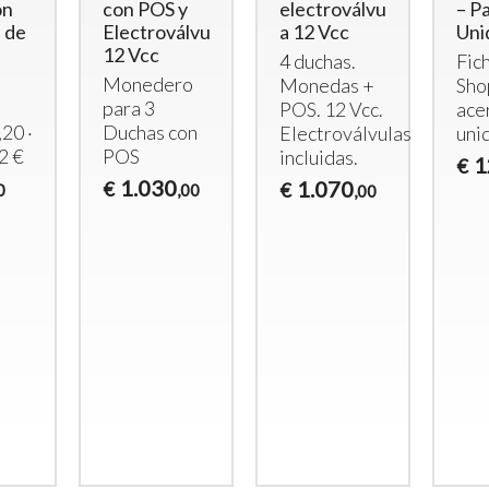
on
con POS y
electroválvulas
– P
 de
Electroválvulas
a 12 Vcc
Uni
12 Vcc
4 duchas.
Fic
Monedero
Monedas +
Sho
s
para 3
POS
. 12 Vcc.
ace
,20 ·
Duchas con
Electroválvulas
uni
 2 €
POS
incluidas.
1
€
Gettoniera per 6 Lavatrici
Gettonie
1.030
1.070
€
€
0
,00
,00
domestiche (o 3 lavatrici e
Dispositiv
3 asciugatrici)
230Vac 
Gettoniera a Monete
Gettoni
per 6 Lavatrici o
Disposi
Asciugatrici – Controllo
950
€
,00
a Tempo
1.890
€
,00