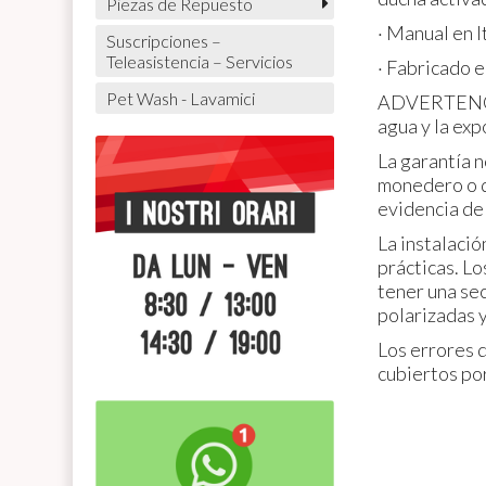
Piezas de Repuesto
· Manual en I
Suscripciones –
Teleasistencia – Servicios
· Fabricado e
Pet Wash - Lavamici
ADVERTENCIAS
agua y la expo
La garantía n
monedero o d
evidencia de 
La instalaci
prácticas. L
tener una sec
polarizadas y
Los errores 
cubiertos por