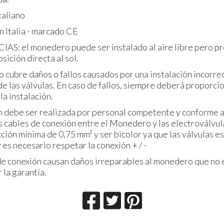
taliano
n Italia - marcado CE
: el monedero puede ser instalado al aire libre pero pr
sición directa al sol.
o cubre daños o fallos causados por una instalación incorre
e las válvulas. En caso de fallos, siempre deberá proporci
la instalación.
ón debe ser realizada por personal competente y conforme a
os cables de conexión entre el Monedero y las electroválvu
ción mínima de 0,75 mm² y ser bicolor ya que las válvulas e
 es necesario respetar la conexión + / -
de conexión causan daños irreparables al monedero que no 
 la garantía.
Lector de Tarjetas /
4 docce -
Pulseras RFID para 1
Carte/Br
Ducha con Electroválvula
Lettor
12Vcc
Uscite 