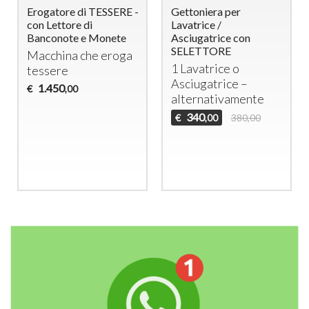
Erogatore di TESSERE -
Gettoniera per
con Lettore di
Lavatrice /
Banconote e Monete
Asciugatrice con
SELETTORE
Macchina che eroga
1 Lavatrice o
tessere
Asciugatrice –
1.450
€
,00
alternativamente
340
€
380,00
,00