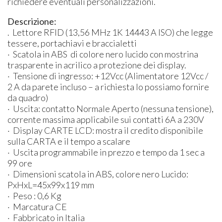
richiedere eventuali personalizzazioni.
Descrizione:
. Lettore RFID (13,56 MHz 1K 14443 A ISO) che legge
tessere, portachiavi e braccialetti
· Scatola in ABS di colore nero lucido con mostrina
trasparente in acrilico a protezione dei display.
· Tensione di ingresso: +12Vcc (Alimentatore 12Vcc /
2 A da parete incluso – a richiesta lo possiamo fornire
da quadro)
· Uscita: contatto Normale Aperto (nessuna tensione),
corrente massima applicabile sui contatti 6A a 230V
· Display CARTE LCD: mostra il credito disponibile
sulla CARTA e il tempo a scalare
· Uscita programmabile in prezzo e tempo da 1 sec a
99 ore
· Dimensioni scatola in ABS, colore nero Lucido:
PxHxL=45x99x119 mm
​· Peso : 0,6 Kg​
· Marcatura CE
· Fabbricato in Italia