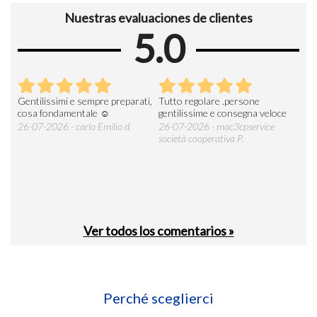
Nuestras evaluaciones de clientes
5.0
Gentilissimi e sempre preparati,
Tutto regolare .persone
AZI
cosa fondamentale ☺️
gentilissime e consegna veloce
DE
ESP
26-07-2026 - carlo Emilio d.
26-07-2026 - mac3cpservice
società cooperativa P.
23-0
Ver todos los comentarios »
Perché sceglierci