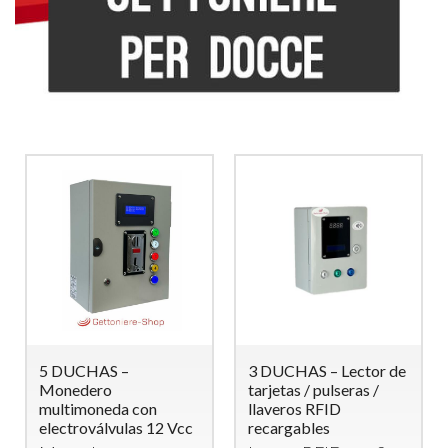
5 DUCHAS –
3 DUCHAS – Lector de
Monedero
tarjetas / pulseras /
multimoneda con
llaveros RFID
electroválvulas 12 Vcc
recargables