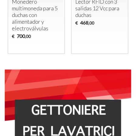
Monedero
Lector
RFID
con 3
multimoneda para 5
salidas 12 Vcc para
duchas con
duchas
alimentador y
468
€
,00
electroválvulas
700
€
,00