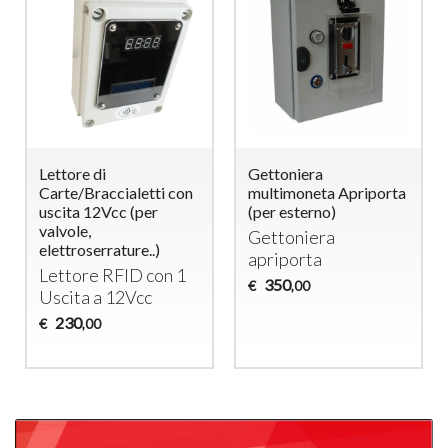
Lettore di
Gettoniera
Carte/Braccialetti con
multimoneta Apriporta
uscita 12Vcc (per
(per esterno)
valvole,
Gettoniera
elettroserrature..)
apriporta
Lettore
RFID
con 1
350
€
,00
Uscita a 12Vcc
230
€
,00