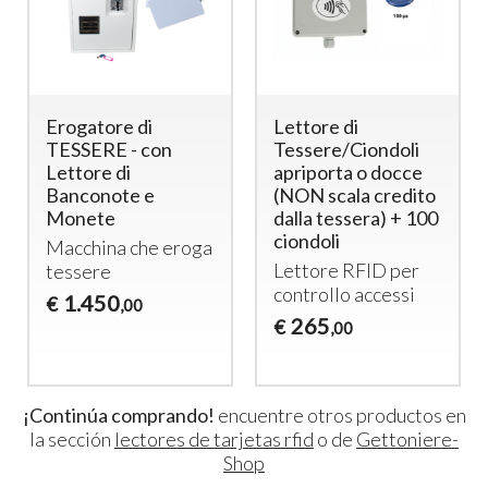
Erogatore di
Lettore di
TESSERE - con
Tessere/Ciondoli
Lettore di
apriporta o docce
Banconote e
(NON scala credito
Monete
dalla tessera) + 100
ciondoli
Macchina che eroga
Lettore
RFID
per
tessere
controllo accessi
1.450
€
,00
265
€
,00
¡Continúa comprando!
encuentre otros productos en
la sección
lectores de tarjetas rfid
o de
Gettoniere-
Shop