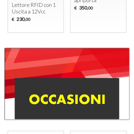
Lettore
RFID
con 1
350
€
,00
Uscita a 12Vcc
230
€
,00