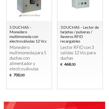
5 DUCHAS –
3 DUCHAS – Lector de
Monedero
tarjetas / pulseras /
multimoneda con
llaveros RFID
electroválvulas 12 Vcc
recargables
Monedero
Lector
RFID
con 3
multimoneda para 5
salidas 12 Vcc para
duchas con
duchas
alimentador y
468
€
,00
electroválvulas
700
€
,00