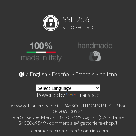
SSL-256
SITIO SEGURO
/
English
-
Español
-
Français
-
Italiano
Powered by
Translate
www.gettoniere-shop.it - PAYSOLUTION S.R.L.S. - P.Iva
04206000921
Via Giuseppe Mercalli 37, - 09129 Cagliari (CA) - Italia -
3400069549 -
commerciale@gettoniere-shop.it
Ecommerce creato con
Scontrino.com