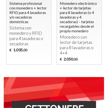
Sistema profesional
Monedero electrónico
con monedero + lector
+ lector de tarjetas
RFID para 4 lavadoras
para 8 lavadoras (o 4
y/o secadoras
lavadoras y 4
domésticas
secadoras) – tarjetas
recargables desde el
Sistema con
propio monedero
monedero y
RFID
Monedero con
para 4 lavadoras o
lector de tarjetas
secadoras
para 8 lavadoras o
1.035
€
,00
4+4
2.050
€
,00