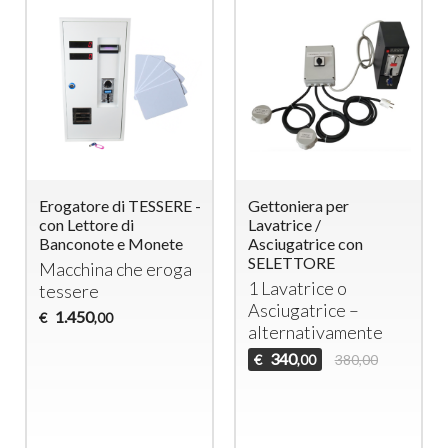
Erogatore di TESSERE -
Gettoniera per
con Lettore di
Lavatrice /
Banconote e Monete
Asciugatrice con
SELETTORE
Macchina che eroga
1 Lavatrice o
tessere
Asciugatrice –
1.450
€
,00
alternativamente
340
€
380,00
,00