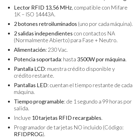
Lector RFID 13,56 MHz
, compatible con Mifare
1K – ISO 14443A.
2 botones retroiluminados
(uno por cada máquina).
2 salidas independientes
con contactos NA
(Normalmente Abierto) para Fase + Neutro.
Alimentación
: 230 Vac.
Potencia soportada
: hasta
3500W por máquina
.
Pantalla LCD
: muestra crédito disponible y
crédito restante.
Pantallas LED
: cuentan el tiempo restante de cada
máquina.
Tiempo programable
: de 1 segundo a 99 horas por
salida.
Incluye
10 tarjetas RFID recargables
.
Programador de tarjetas NO incluido (Código:
RFIDPROG
).