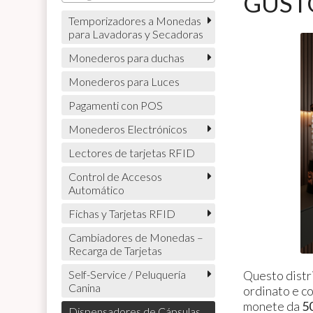
GUSTO 
Temporizadores a Monedas
para Lavadoras y Secadoras
Monederos para duchas
Monederos para Luces
Pagamenti con POS
Monederos Electrónicos
Lectores de tarjetas RFID
Control de Accesos
Automático
Fichas y Tarjetas RFID
Cambiadores de Monedas –
Recarga de Tarjetas
Questo distri
Self-Service / Peluquería
Canina
ordinato e co
monete da
50
Dispensadores de Cápsulas