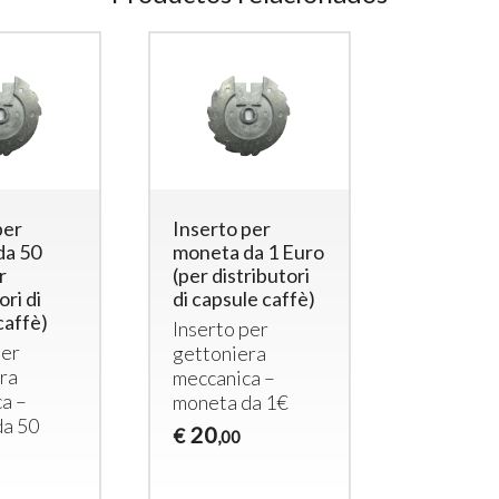
Lector
RFID
para ducha
docce)
con salida 12Vcc
498
€
,00
220
€
,00
per
Inserto per
da 50
moneta da 1 Euro
r
(per distributori
ori di
di capsule caffè)
caffè)
Inserto per
per
gettoniera
ra
meccanica –
a –
moneta da 1€
da 50
20
€
,00