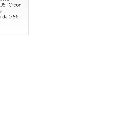
USTO con
a
 da 0,5€
Gettoniera multimoneta
Gettonie
per 2 porte
Apriport
(elettroserrature)
Elettrose
esterni)
Gettoniera euro per 2