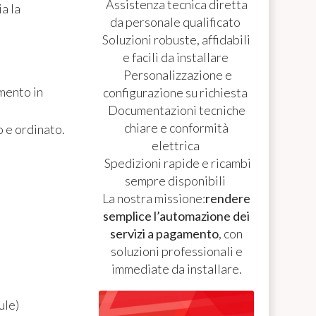
Assistenza tecnica diretta
a la
da personale qualificato
Soluzioni robuste, affidabili
e facili da installare
Personalizzazione e
mento in
configurazione su richiesta
Documentazioni tecniche
chiare e conformità
o e ordinato.
elettrica
Spedizioni rapide e ricambi
sempre disponibili
La nostra missione:
rendere
semplice l’automazione dei
servizi a pagamento
, con
soluzioni professionali e
immediate da installare.
ule)