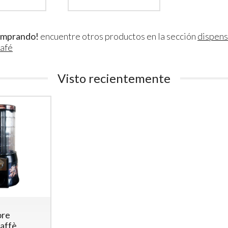
omprando!
encuentre otros productos en la sección
dispens
café
Visto recientemente
Gettoniera per 6 Lavatrici
Gettonie
domestiche (o 3 lavatrici e
Dispositiv
3 asciugatrici)
230Vac 
Gettoniera a Monete
Gettoni
per 6 Lavatrici o
Disposi
Asciugatrici – Controllo
950
€
,00
a Tempo
1.890
€
,00
ore
affè