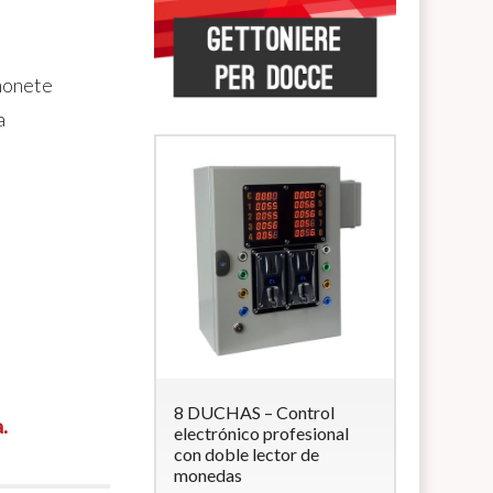
amonete
a
 Lettore di
8 DUCHAS – Control
5 DUCHAS
.
accialetti
electrónico profesional
multimon
con doble lector de
electrovál
e
RFID
con 4
monedas
Monede
a 12Vcc (per