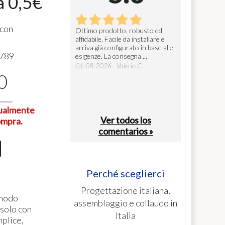
a 0,5€
 con
gettoniera
Ottimo prodotto, robusto ed
Ottima manifatt
affidabile. Facile da installare e
tutto perfetto.
26 - Alberto B.
arriva già configurato in base alle
27-07-2026 - Fed
789
esigenze. La consegna ...
01-08-2026 - Valerio C.
0
tualmente
Ver todos los
ompra.
comentarios »
Perché sceglierci
Progettazione italiana,
 modo
assemblaggio e collaudo in
 solo con
Italia
mplice,