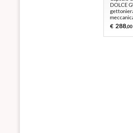
DOLCE G
gettonier
meccanica
288
€
,00