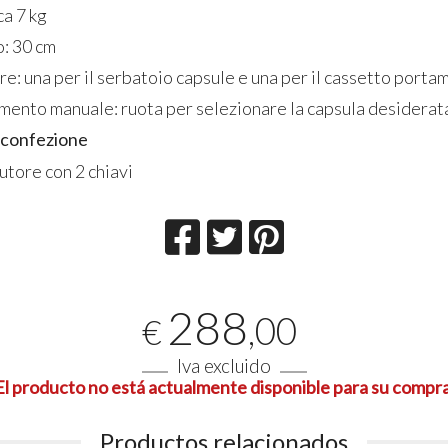
ca 7 kg
: 30 cm
re: una per il serbatoio capsule e una per il cassetto port
mento manuale: ruota per selezionare la capsula desiderat
a confezione
utore con 2 chiavi
288
,00
€
Iva excluido
Lector de Tarjetas /
4 docce -
El producto no está actualmente disponible para su compra
Pulseras RFID para 1
Carte/Br
Ducha con Electroválvula
Lettor
12Vcc
Productos relacionados
Uscite 