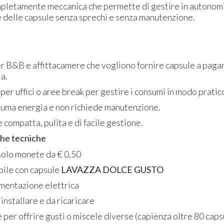
mpletamente meccanica che permette di gestire in autonomi
e delle capsule senza sprechi e senza manutenzione.
er B&B e affittacamere che vogliono fornire capsule a paga
a.
per uffici o aree break per gestire i consumi in modo pratic
uma energia e non richiede manutenzione.
 compatta, pulita e di facile gestione.
che tecniche
solo monete da € 0,50
ile con capsule
LAVAZZA DOLCE GUSTO
imentazione elettrica
 installare e da ricaricare
 per offrire gusti o miscele diverse (capienza oltre 80 caps