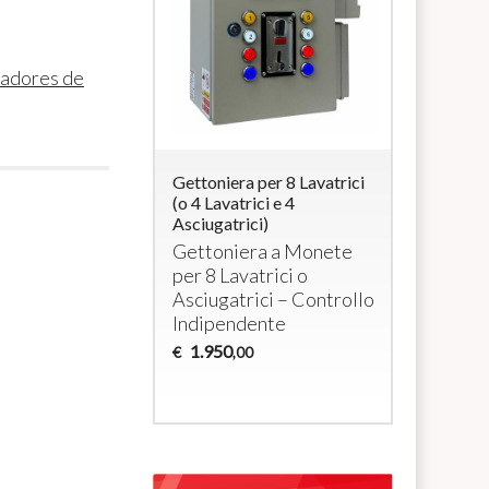
adores de
ra per 4
Gettoniera per 8 Lavatrici
Sistema p
i elettrici a
(o 4 Lavatrici e 4
monedero 
/ max 3000W cada
Asciugatrici)
para 4 lav
secadoras
era per 4
Gettoniera a Monete
Sistema 
tivi a 230Vac
per 8 Lavatrici o
RFID
par
Asciugatrici – Controllo
secadora
Indipendente
1.035
€
1.950
,0
€
,00