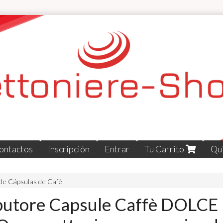
ontactos
Inscripción
Entrar
Tu Carrito
Qu
de Cápsulas de Café
ibutore Capsule Caffè DOLCE