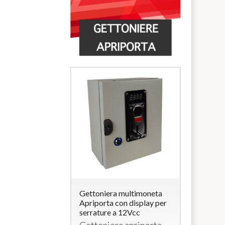
ra multimoneta
Gettoniera multimoneta
Lettore di
a con
Apriporta con display per
Carte/Brac
rratura (per
serrature a 12Vcc
uscita 12V
elettroserr
Gettoniera apriporta