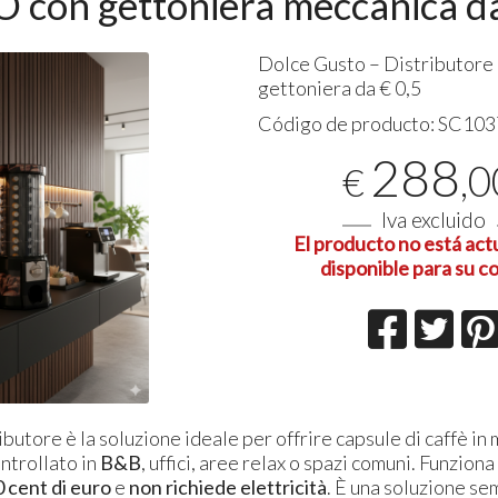
con gettoniera meccanica d
Dolce Gusto – Distributore
Ottima 
gettoniera da € 0,5
06-08-20
Código de producto:
SC103
288
,0
€
Iva excluido
El producto no está ac
disponible para su c
butore è la soluzione ideale per offrire capsule di caffè in
ntrollato in
B&B
, uffici, aree relax o spazi comuni. Funziona
 cent di euro
e
non richiede elettricità
. È una soluzione se