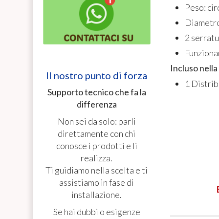
Peso: cir
Diametro
2 serratu
Funziona
Incluso nell
Il nostro punto di forza
1 Distrib
Supporto tecnico che fa la
differenza
Non sei da solo: parli
direttamente con chi
conosce i prodotti e li
realizza.
Ti guidiamo nella scelta e ti
assistiamo in fase di
installazione.
Se hai dubbi o esigenze