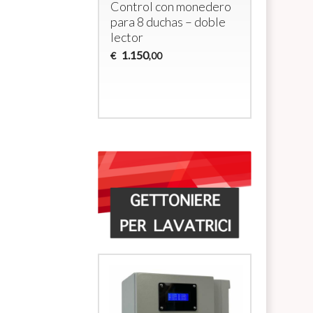
Control con monedero
multimon
para 8 duchas – doble
duchas c
lector
y electro
1.150
€
,00
700
€
,00