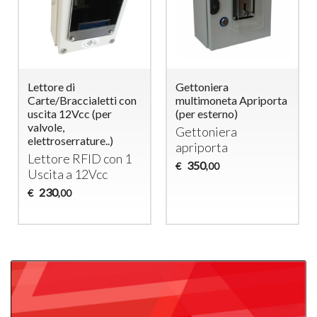
Lettore di
Gettoniera
Carte/Braccialetti con
multimoneta Apriporta
uscita 12Vcc (per
(per esterno)
valvole,
Gettoniera
elettroserrature..)
apriporta
Lettore
RFID
con 1
350
€
,00
Uscita a 12Vcc
230
€
,00