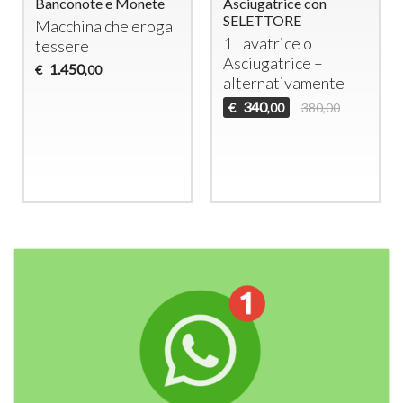
Banconote e Monete
Asciugatrice con
SELETTORE
Macchina che eroga
1 Lavatrice o
tessere
Asciugatrice –
1.450
€
,00
alternativamente
340
€
380,00
,00