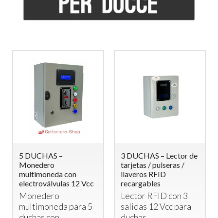
5 DUCHAS –
3 DUCHAS – Lector de
Monedero
tarjetas / pulseras /
multimoneda con
llaveros RFID
electroválvulas 12 Vcc
recargables
Monedero
Lector
RFID
con 3
multimoneda para 5
salidas 12 Vcc para
duchas con
duchas