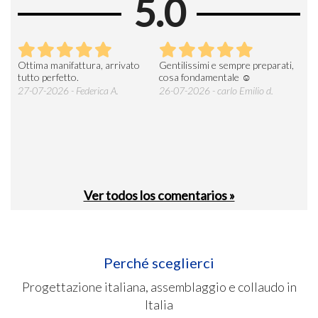
5.0
Ottima manifattura, arrivato
Gentilissimi e sempre preparati,
Tut
e
tutto perfetto.
cosa fondamentale ☺️
gent
alle
27-07-2026 - Federica A.
26-07-2026 - carlo Emilio d.
26-
soci
Ver todos los comentarios »
Perché sceglierci
Progettazione italiana, assemblaggio e collaudo in
Italia