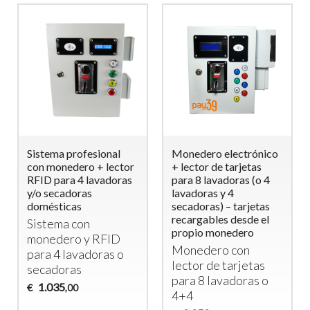
Sistema profesional
Monedero electrónico
con monedero + lector
+ lector de tarjetas
RFID para 4 lavadoras
para 8 lavadoras (o 4
y/o secadoras
lavadoras y 4
domésticas
secadoras) – tarjetas
recargables desde el
Sistema con
propio monedero
monedero y
RFID
Monedero con
para 4 lavadoras o
lector de tarjetas
secadoras
para 8 lavadoras o
1.035
€
,00
4+4